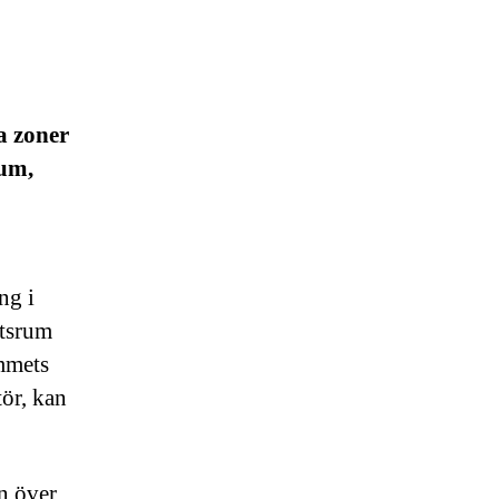
a zoner
rum,
ng i
etsrum
emmets
ör, kan
n över