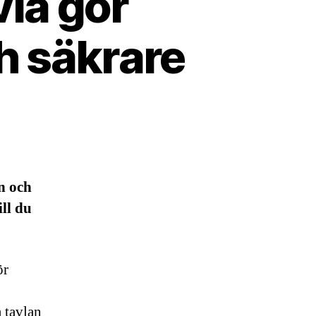
vla gör
h säkrare
n och
ill du
ör
a tavlan