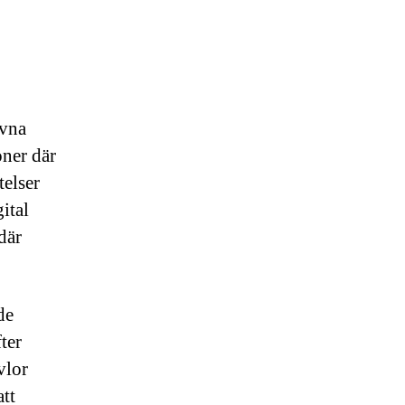
ivna
ner där
elser
ital
där
de
ter
vlor
att