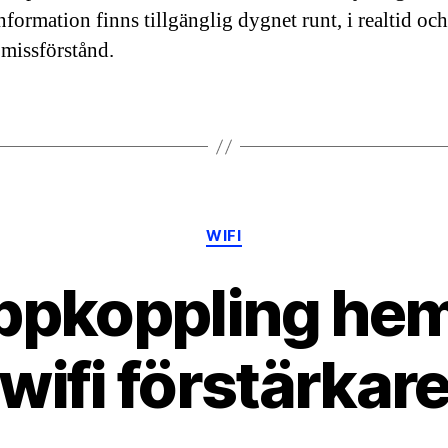
nformation finns tillgänglig dygnet runt, i realtid oc
 missförstånd.
Kategorier
WIFI
uppkoppling h
wifi förstärkar