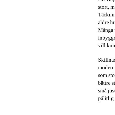
stort, 
Täcknin
äldre h
Många w
inbyggd
vill ku
Skillna
moderna
som stö
bättre 
små jus
pålitli