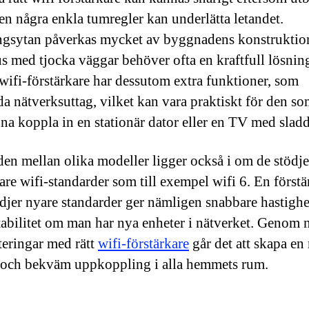
men några enkla tumregler kan underlätta letandet.
gsytan påverkas mycket av byggnadens konstruktio
us med tjocka väggar behöver ofta en kraftfull lösnin
ifi-förstärkare har dessutom extra funktioner, som
a nätverksuttag, vilket kan vara praktiskt för den s
nna koppla in en stationär dator eller en TV med sladd
den mellan olika modeller ligger också i om de stödje
re wifi-standarder som till exempel wifi 6. En förstä
djer nyare standarder ger nämligen snabbare hastighe
stabilitet om man har nya enheter i nätverket. Genom 
teringar med rätt
wifi-förstärkare
går det att skapa en
g och bekväm uppkoppling i alla hemmets rum.