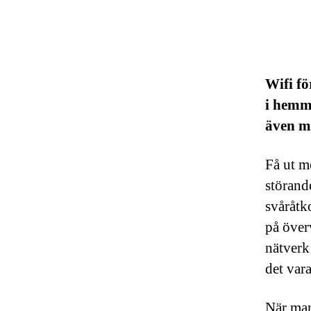
Wifi f
i hemme
även m
Få ut m
störand
svåråtk
på över
nätverk
det var
När man