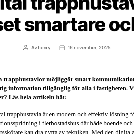
ital trapphusta
et smartare oc
Av
henry
16 november, 2025
Inläggsförfattare
Inläggsdatum
la trapphustavlor möjliggör smart kommunikatio
tig information tillgänglig för alla i fastigheten. V
r? Läs hela artikeln här.
tal trapphustavla är en modern och effektiv lösning f
tionsspridning i flerbostadshus där både boende och
etsskötare kan dra nytta av tekniken. Med den digital