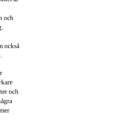
n och
g.
om också
.
r
rkare
ter och
några
 mer