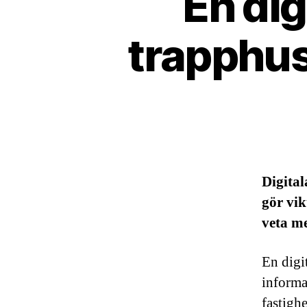
En dig
trapphus
Digita
gör vik
veta me
En digi
informa
fastigh