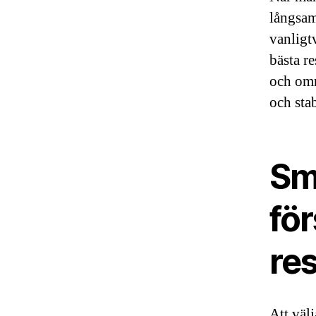
långsam
vanligtv
bästa r
och omr
och stab
Sma
för
res
Att välj