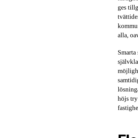
ges till
tvättide
kommuni
alla, o
Smarta 
självkla
möjligh
samtidi
lösning
höjs tr
fastighe