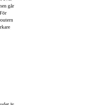
nen går
 För
routern
arkare
budet är