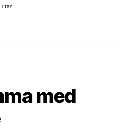
h utan
emma med
e