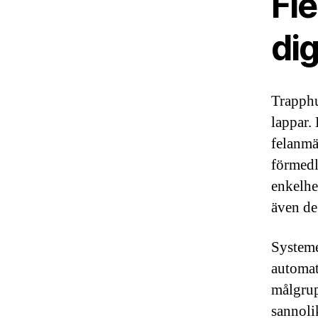
Fle
dig
Trapphu
lappar.
felanmä
förmedl
enkelhe
även de
Systeme
automat
målgrup
sannolik