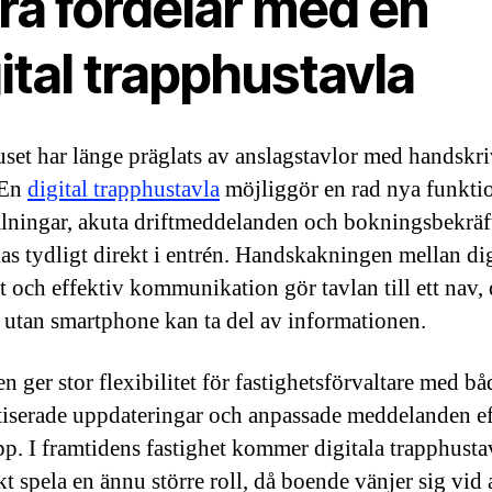
ra fördelar med en
ital trapphustavla
set har länge präglats av anslagstavlor med handskr
 En
digital trapphustavla
möjliggör en rad nya funktio
lningar, akuta driftmeddelanden och bokningsbekräft
as tydligt direkt i entrén. Handskakningen mellan dig
t och effektiv kommunikation gör tavlan till ett nav, 
 utan smartphone kan ta del av informationen.
n ger stor flexibilitet för fastighetsförvaltare med bå
iserade uppdateringar och anpassade meddelanden ef
p. I framtidens fastighet kommer digitala trapphusta
t spela en ännu större roll, då boende vänjer sig vid 