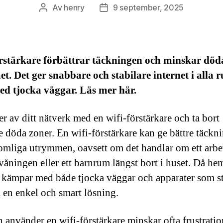
Av
henry
9 september, 2025
Inläggsförfattare
Inläggsdatum
örstärkare förbättrar täckningen och minskar död
t. Det ger snabbare och stabilare internet i alla 
ed tjocka väggar. Läs mer här.
er av ditt nätverk med en wifi-förstärkare och ta bort
e döda zoner. En wifi-förstärkare kan ge bättre täckni
omliga utrymmen, oavsett om det handlar om ett arb
våningen eller ett barnrum längst bort i huset. Då h
 kämpar med både tjocka väggar och apparater som st
a en enkel och smart lösning.
 använder en wifi-förstärkare minskar ofta frustratio