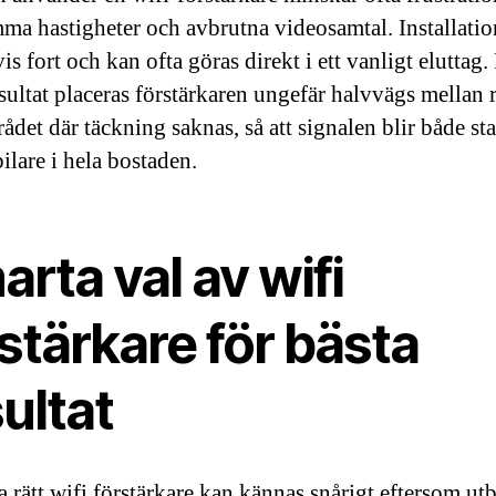
ma hastigheter och avbrutna videosamtal. Installatio
is fort och kan ofta göras direkt i ett vanligt eluttag.
esultat placeras förstärkaren ungefär halvvägs mellan 
ådet där täckning saknas, så att signalen blir både st
ilare i hela bostaden.
rta val av wifi
stärkare för bästa
ultat
a rätt wifi förstärkare kan kännas snårigt eftersom ut